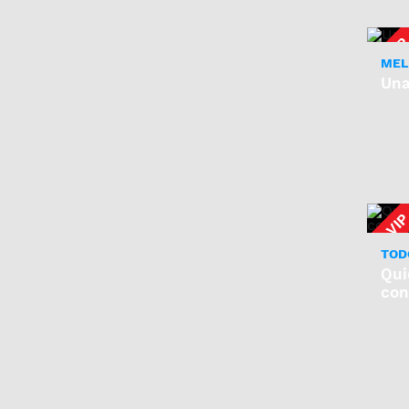
MELI
Una
TOD
Qui
con