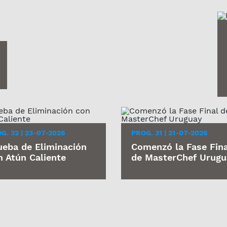
G. 32 | 23-07-2026
PROG. 31 | 21-07-2026
ueba de Eliminación
Comenzó la Fase Fina
n Atún Caliente
de MasterChef Urugu