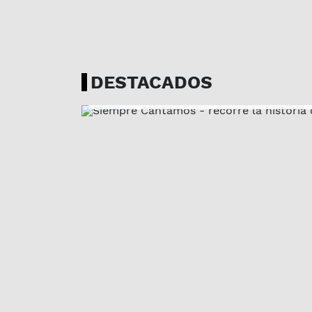
LA MAÑANA EN CASA | 04-08
Siempre Cantamos -
recorre la historia de 
DESTACADOS
compositoras urugua