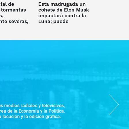
ial de
Esta madrugada un
 tormentas
cohete de Elon Musk
s,
impactará contra la
te severas,
Luna; puede
observarse desde la
al
Tierra
edios radiales y televisivos,
Next
e la Economía y la Política.
ución y la edición gráfica.
reportero de Subrayado.