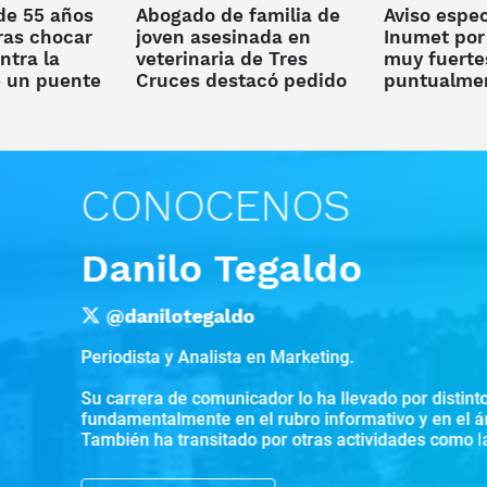
de 55 años
Abogado de familia de
Aviso espec
ras chocar
joven asesinada en
Inumet por
ntra la
veterinaria de Tres
muy fuerte
 un puente
Cruces destacó pedido
puntualmen
01
de no difundir
y un ciclón
imágenes "para
extratropic
resguardar el dolor"
CONOCENOS
Danilo Tegaldo
@danilotegaldo
Periodista y Analista en Marketing.
Su carrera de comunicador lo ha llevado por distintos m
fundamentalmente en el rubro informativo y en el área d
También ha transitado por otras actividades como la loc
Actualmente, co-conduce el matinal Arriba Gente y es 