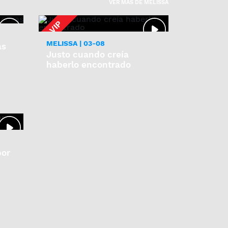
VER MAS DE MELISSA
MELISSA | 03-08
ás
Justo cuando creía
haberlo encontrado
por