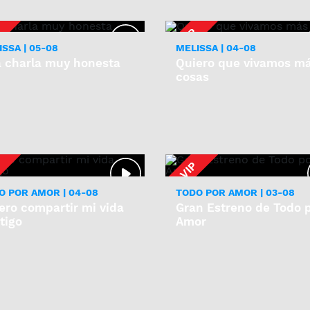
SSA | 05-08
MELISSA | 04-08
 charla muy honesta
Quiero que vivamos m
cosas
O POR AMOR | 04-08
TODO POR AMOR | 03-08
ero compartir mi vida
Gran Estreno de Todo 
tigo
Amor