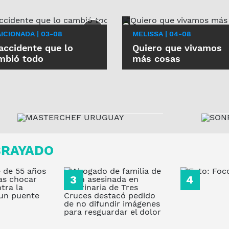
ICIONADA | 03-08
MELISSA | 04-08
 accidente que lo
Quiero que vivamos
S
mbió todo
más cosas
MASTERCHEF
URUGUAY
MARTES Y JUEVES, 21:15
H
M
BRAYADO