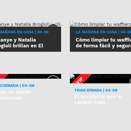
MAÑANA EN CASA | 04-08
LA MAÑANA EN CASA | 04-0
lanye y Natalia
Cómo limpiar tu waffl
gioli brillan en El
de forma fácil y segur
millero de Shulay
ICIONADA | 04-08
TRAICIONADA | 03-08
kan se siente
El accidente que lo
andonado
cambió todo