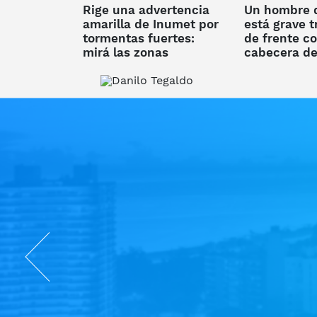
Rige una advertencia
Un hombre 
amarilla de Inumet por
está grave t
tormentas fuertes:
de frente co
mirá las zonas
cabecera de
afectadas
en la ruta 1
Previous