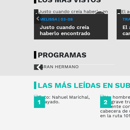
MELISSA | 03-08
TRA
Justo cuando creía
El
haberlo encontrado
ca
GRAN HERMANO
PROGRAMAS
LUNES, 22:15 H
LAS MÁS LEÍDAS EN SU