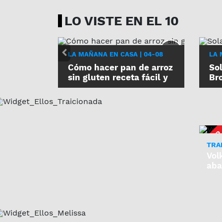
LO VISTE EN EL 10
LA MAÑANA EN CASA | 04-08
LA 
Cómo hacer pan de arroz
So
sin gluten receta fácil y
Bro
económica
Se
TRA
Vol
ab