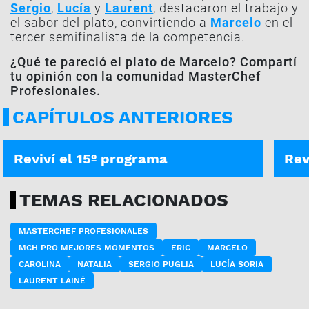
Sergio
,
Lucía
y
Laurent
, destacaron el trabajo y
el sabor del plato, convirtiendo a
Marcelo
en el
tercer semifinalista de la competencia.
¿Qué te pareció el plato de Marcelo? Compartí
tu opinión con la comunidad MasterChef
Profesionales.
CAPÍTULOS ANTERIORES
PROGRAMA COMPLETO
PROG
Reviví el 15º programa
Rev
TEMAS RELACIONADOS
MASTERCHEF PROFESIONALES
MCH PRO MEJORES MOMENTOS
ERIC
MARCELO
CAROLINA
NATALIA
SERGIO PUGLIA
LUCÍA SORIA
LAURENT LAINÉ