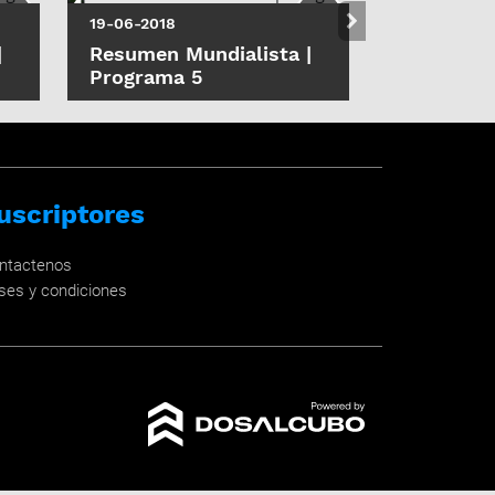
19-06-2018
18-06-2018
|
Resumen Mundialista |
Resumen M
Programa 5
Programa
uscriptores
ntactenos
ses y condiciones