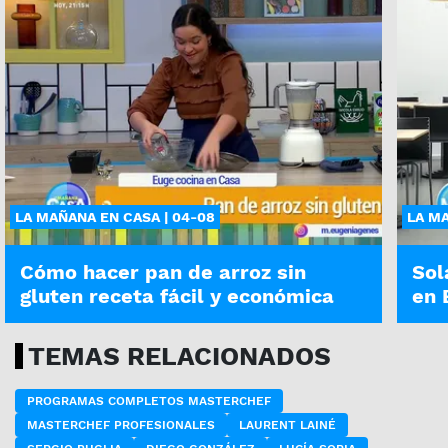
LA MAÑANA EN CASA | 04-08
LA MA
Cómo hacer pan de arroz sin
Sol
gluten receta fácil y económica
en 
TEMAS RELACIONADOS
PROGRAMAS COMPLETOS MASTERCHEF
MASTERCHEF PROFESIONALES
LAURENT LAINÉ