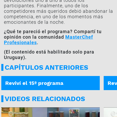
devoluciones uno a uno a todos los
participantes. Finalmente, uno de los
competidores más queridos debió abandonar la
competencia, en uno de los momentos más
emocionantes de la noche.
¿Qué te pareció el programa? Compartí tu
opinión con la comunidad
MasterChef
Profesionales
.
(El contenido está habilitado solo para
Uruguay).
CAPÍTULOS ANTERIORES
PROGRAMA COMPLETO
PROG
Reviví el 15º programa
Rev
VIDEOS RELACIONADOS