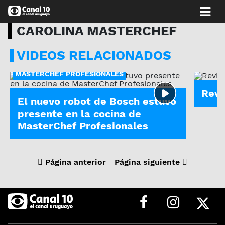
CAROLINA MASTERCHEF
VIDEOS RELACIONADOS
MASTE
MASTERCHEF PROFESIONALES
Revi
El nuevo robot de Bosch estuvo
presente en la cocina de
MasterChef Profesionales
Página anterior
Página siguiente