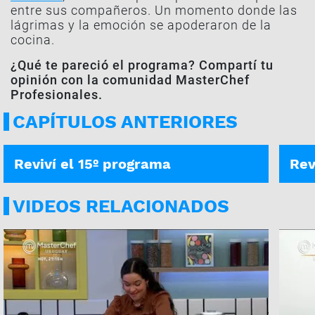
entre sus compañeros. Un momento donde las
lágrimas y la emoción se apoderaron de la
cocina.
¿Qué te pareció el programa? Compartí tu
opinión con la comunidad MasterChef
Profesionales.
CAPÍTULOS ANTERIORES
PROGRAMA COMPLETO
PROG
Reviví el 15º programa
Rev
VIDEOS RELACIONADOS