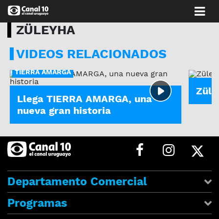
ZÜLEYHA
VIDEOS RELACIONADOS
ZÜLEY
TIERRA AMARGA
Züle
Llega TIERRA AMARGA, una
nueva gran historia
Departamento Comercial
Programas