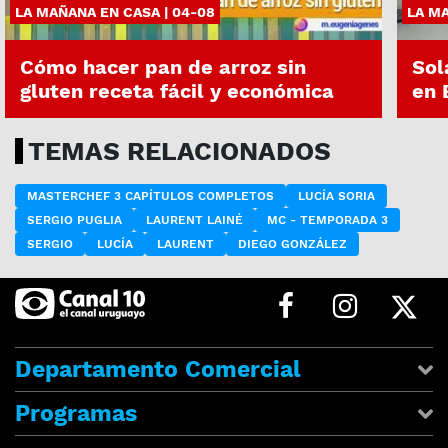
LA MAÑANA EN CASA | 04-08
LA MA
Cómo hacer pan de arroz sin
Sol
gluten receta fácil y económica
en 
TEMAS RELACIONADOS
MASTERCHEF 3 CAPÍTULOS COMPLETOS
LUCÍA SORIA
SERGIO PUGLIA
LAURENT LAINÉ
MC - TEMPORADA 3
SERGIO
LUCÍA
LAURENT
DIEGO GONZÁLEZ
Departamento Comercial
Programas