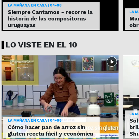
LA MAÑANA EN CASA | 04-08
Siempre Cantamos - recorre la
LA M
historia de las compositoras
Mar
uruguayas
obr
LO VISTE EN EL 10
LA M
Sol
LA MAÑANA EN CASA | 04-08
Cómo hacer pan de arroz sin
bri
gluten receta fácil y económica
Shu