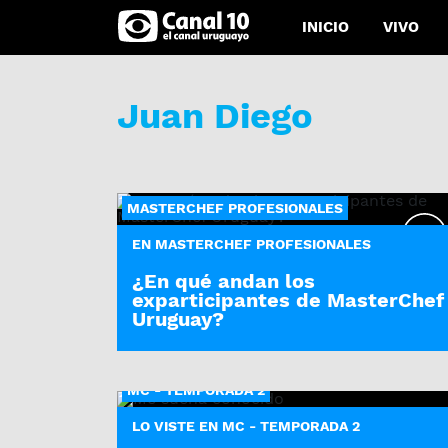
INICIO
VIVO
Juan Diego
MASTERCHEF PROFESIONALES
EN MASTERCHEF PROFESIONALES
¿En qué andan los
exparticipantes de MasterChef
Uruguay?
MC - TEMPORADA 2
LO VISTE EN MC - TEMPORADA 2