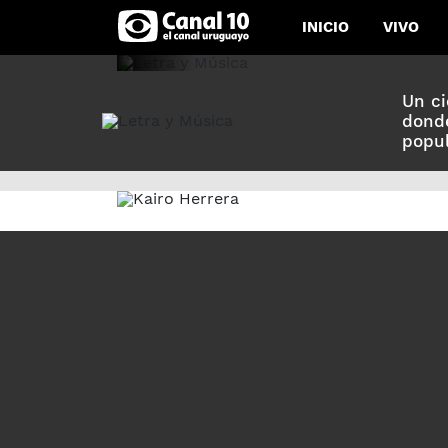
INICIO
VIVO
Un ci
donde
popul