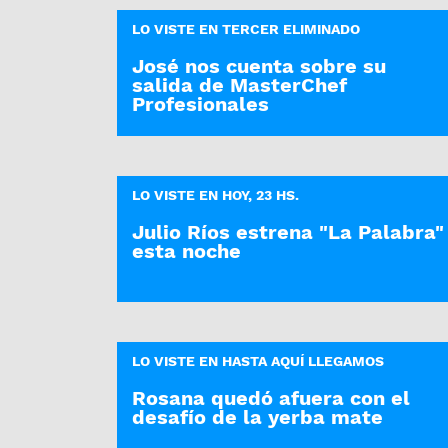
LO VISTE EN TERCER ELIMINADO
José nos cuenta sobre su
salida de MasterChef
Profesionales
LO VISTE EN HOY, 23 HS.
Julio Ríos estrena "La Palabra"
esta noche
LO VISTE EN HASTA AQUÍ LLEGAMOS
Rosana quedó afuera con el
desafío de la yerba mate