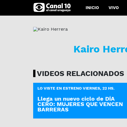
INICIO
VIVO
Kairo Herr
VIDEOS RELACIONADOS
LO VISTE EN ESTRENO VIERNES, 22 HS.
Llega un nuevo ciclo de DÍA
CERO: MUJERES QUE VENCEN
BARRERAS