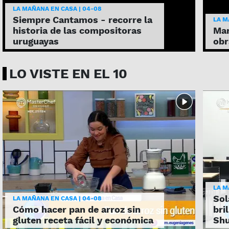
LA MAÑANA EN CASA | 04-08
Siempre Cantamos - recorre la
LA M
historia de las compositoras
Mar
uruguayas
obr
LO VISTE EN EL 10
LA M
Sol
LA MAÑANA EN CASA | 04-08
Cómo hacer pan de arroz sin
bri
gluten receta fácil y económica
Shu