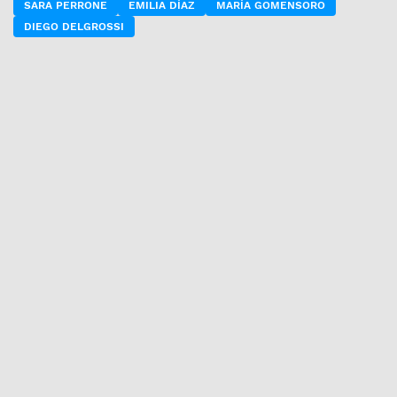
SARA PERRONE
EMILIA DÍAZ
MARÍA GOMENSORO
DIEGO DELGROSSI