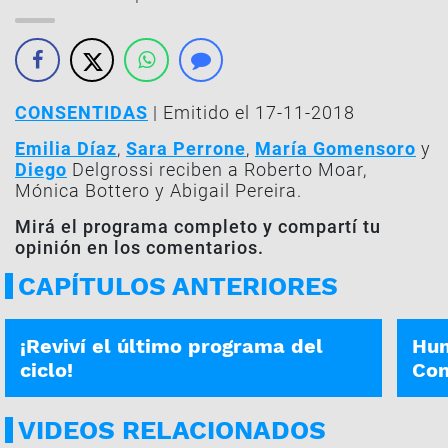
CONSENTIDAS
| Emitido el 17-11-2018
Emilia Díaz
,
Sara Perrone
,
María Gomensoro
y
Diego
Delgrossi reciben a Roberto Moar,
Mónica Bottero y Abigail Pereira.
Mirá el programa completo y compartí tu
opinión en los comentarios.
CAPÍTULOS ANTERIORES
CONSENTIDAS | 26-12-2020
CONSE
¡Reviví el último programa del
Hum
ciclo!
Con
VIDEOS RELACIONADOS