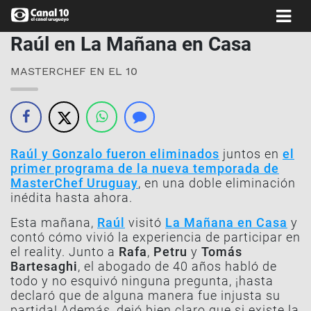
Raúl en La Mañana en Casa
MASTERCHEF EN EL 10
Raúl y Gonzalo fueron eliminados
juntos en
el
primer programa de la nueva temporada de
MasterChef Uruguay
, en una doble eliminación
inédita hasta ahora.
Esta mañana,
Raúl
visitó
La Mañana en Casa
y
contó cómo vivió la experiencia de participar en
el reality. Junto a
Rafa
,
Petru
y
Tomás
Bartesaghi
, el abogado de 40 años habló de
todo y no esquivó ninguna pregunta, ¡hasta
declaró que de alguna manera fue injusta su
partida! Además, dejó bien claro que si existe la