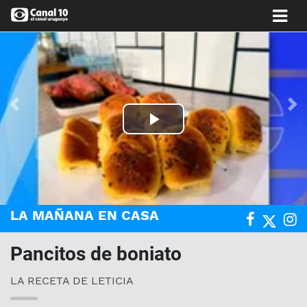
Anterior
Si
Play
Video
LA MAÑANA EN CASA
Pancitos de boniato
LA RECETA DE LETICIA