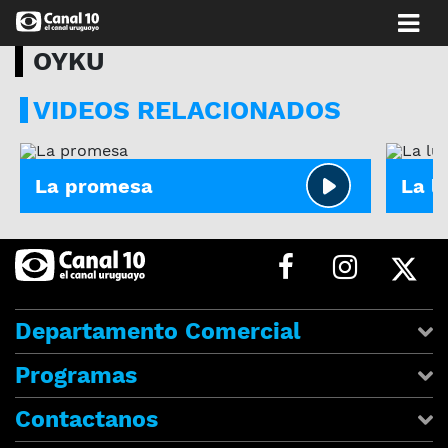
OYKU
VIDEOS RELACIONADOS
OYKU
DEMIR
La promesa
La l
Departamento Comercial
Programas
Contactanos