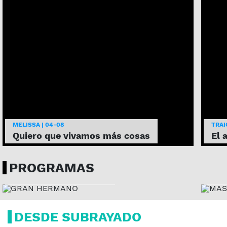
MELISSA | 04-08
TRAI
Quiero que vivamos más cosas
El 
MA
GRAN HERMANO
UR
PROGRAMAS
LUNES, 22:15 H
MART
DESDE SUBRAYADO