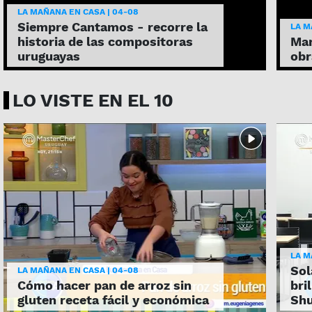
LA MAÑANA EN CASA | 04-08
Siempre Cantamos - recorre la
LA M
historia de las compositoras
Mar
uruguayas
obr
LO VISTE EN EL 10
LA M
Sol
LA MAÑANA EN CASA | 04-08
Cómo hacer pan de arroz sin
bri
gluten receta fácil y económica
Shu