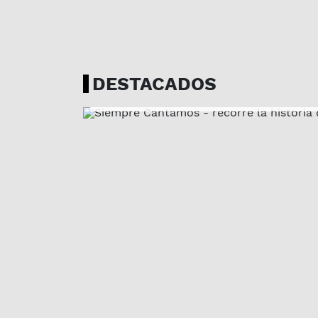
LA MAÑANA EN CASA | 04-08
Siempre Cantamos -
recorre la historia de 
DESTACADOS
compositoras urugua