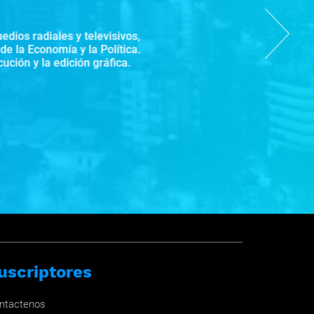
edios radiales y televisivos,
Next
e la Economía y la Política.
ución y la edición gráfica.
reportero de Subrayado.
uscriptores
ntactenos