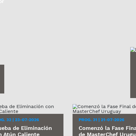
or
G. 32 | 23-07-2026
PROG. 31 | 21-07-2026
ueba de Eliminación
Comenzó la Fase Fina
n Atún Caliente
de MasterChef Urugu