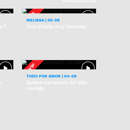
VER MAS DE MELISSA
MELISSA | 05-08
ar?
Una charla muy honesta
TODO POR AMOR | 04-08
o
Quiero compartir mi vida
contigo