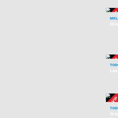
MELI
Div
TOD
Las
TOD
Gra