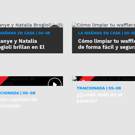
MAÑANA EN CASA | 04-08
LA MAÑANA EN CASA | 04-0
lanye y Natalia
Cómo limpiar tu waffl
gioli brillan en El
de forma fácil y segur
millero de Shulay
TRAICIONADA | 05-08
ICIONADA | 06-08
¿Quedó todo en el
imo capítulo de
pasado?
icionada