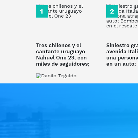
Tres chilenos y el
Siniestro gr
cantante uruguayo
avenida Ital
Nahuel One 23, con
una persona
miles de seguidores;
en un auto;
los detenidos por la
trabajó en e
explosión al cajero