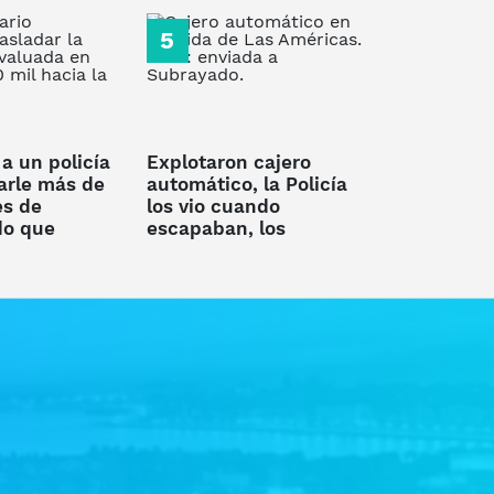
a un policía
Explotaron cajero
arle más de
automático, la Policía
s de
los vio cuando
do que
escapaban, los
rasladar de
persiguió y detuvo a
ontevideo
tres delincuentes