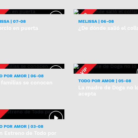
SSA | 07-08
MELISSA | 06-08
orcio en puerta
¿De dónde salió el coll
O POR AMOR | 06-08
TODO POR AMOR | 05-08
 familias se conocen
La madre de Doga no l
acepta
O POR AMOR | 03-08
n Estreno de Todo por