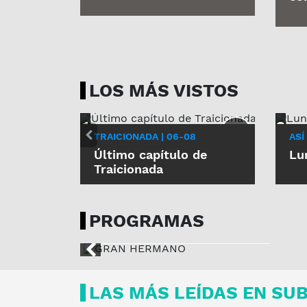
LOS MÁS VISTOS
TRAICIONADA | 06-08
ASÍ
Último capítulo de
Lu
Traicionada
GRAN HERMANO
PROGRAMAS
LUNES, 22:15 H
LAS MÁS LEÍDAS EN SU