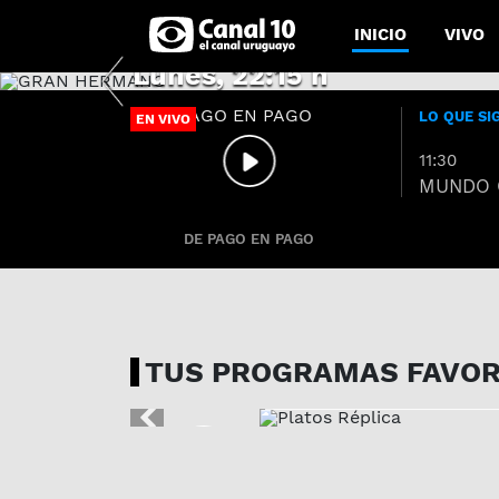
GRAN HERMANO
INICIO
VIVO
Lunes, 22:15 h
Previous
LO QUE SI
EN VIVO
MIRALO AHORA
11:30
MUNDO 
DE PAGO EN PAGO
PROG. 32 | 06-08-202
Platos Réplic
TUS PROGRAMAS FAVOR
Previous