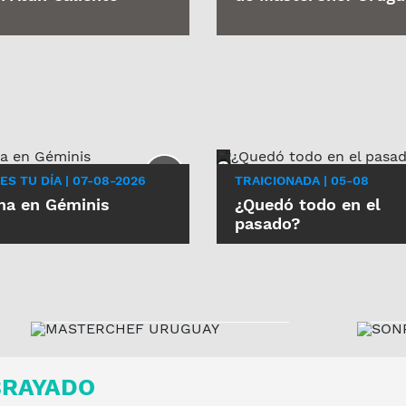
 ES TU DÍA | 07-08-2026
TRAICIONADA | 05-08
na en Géminis
¿Quedó todo en el
S
pasado?
MASTERCHEF
URUGUAY
MARTES Y JUEVES, 21:15
H
M
BRAYADO