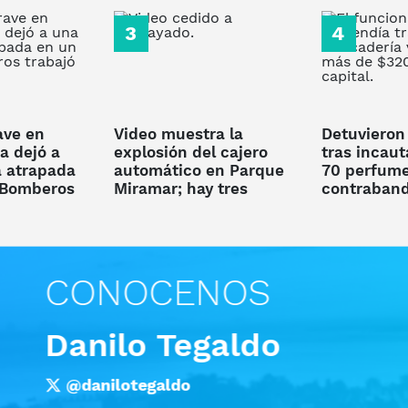
ave en
Video muestra la
Detuvieron 
ia dejó a
explosión del cajero
tras incaut
 atrapada
automático en Parque
70 perfume
 Bomberos
Miramar; hay tres
contraban
l rescate
detenidos, dos de ellos
pretendía t
chilenos
Rivera a M
CONOCENOS
Danilo Tegaldo
@danilotegaldo