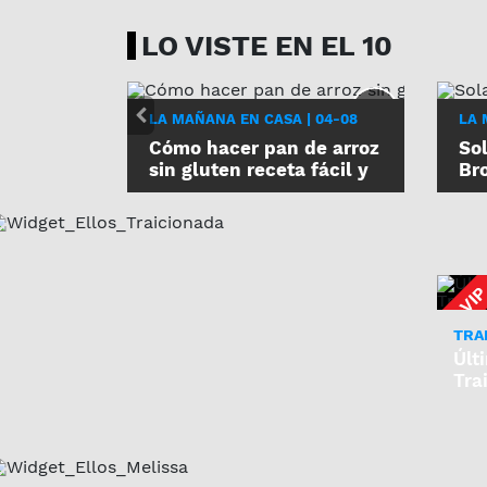
LO VISTE EN EL 10
LA MAÑANA EN CASA | 04-08
LA 
Cómo hacer pan de arroz
So
sin gluten receta fácil y
Bro
económica
Se
TRA
Últ
Tra