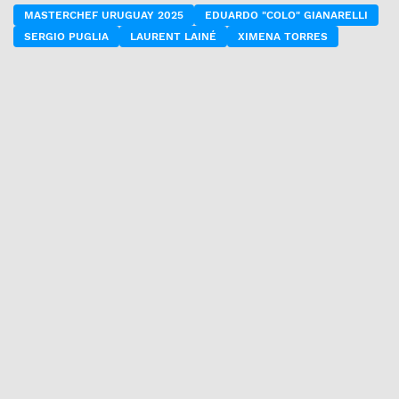
MASTERCHEF URUGUAY 2025
EDUARDO "COLO" GIANARELLI
SERGIO PUGLIA
LAURENT LAINÉ
XIMENA TORRES