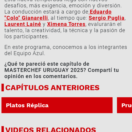
desafíos, más exigencia, emoción y diversión.
La conducción estará a cargo de
Eduardo
"Colo" Gianarelli
, al tiempo que:
Sergio Puglia
,
Laurent Lainé
y
Ximena Torres
, evalurarán el
talento, la creatividad, la técnica y la pasión de
los participantes.
En este programa, conocemos a los integrantes
del Equipo Azul.
¿Qué te pareció este capítulo de
MASTERCHEF URUGUAY 2025? Compartí tu
opinión en los comentarios.
CAPÍTULOS ANTERIORES
PROG. 32 | 06-08-2026
PROG.
Platos Réplica
Pru
VIDEOS RELACIONADOS