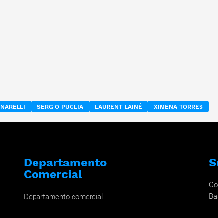
ANARELLI
SERGIO PUGLIA
LAURENT LAINÉ
XIMENA TORRES
Departamento
S
Comercial
Co
Ba
Departamento comercial