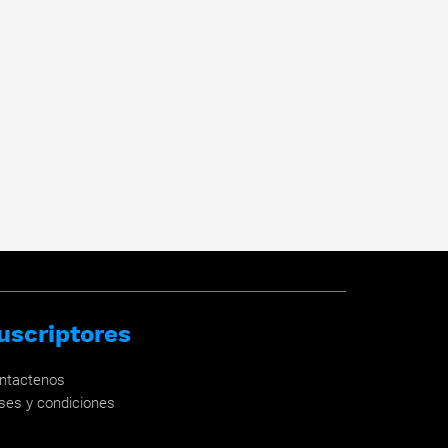
uscriptores
ntactenos
ses y condiciones