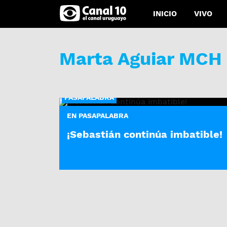
INICIO
VIVO
Marta Aguiar MCH
PASAPALABRA
EN PASAPALABRA
¡Sebastián continúa imbatible!