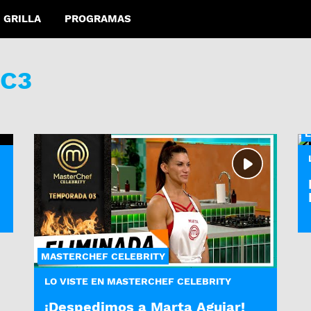
GRILLA
PROGRAMAS
 C3
L
MASTERCHEF CELEBRITY
LO VISTE EN MASTERCHEF CELEBRITY
¡Despedimos a Marta Aguiar!