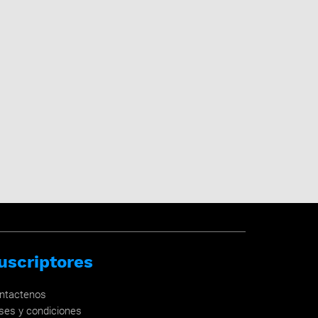
uscriptores
ntactenos
ses y condiciones