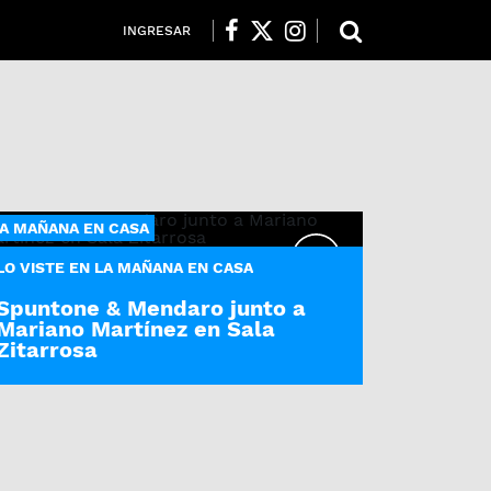
INGRESAR
A MAÑANA EN CASA
LO VISTE EN LA MAÑANA EN CASA
Spuntone & Mendaro junto a
Mariano Martínez en Sala
Zitarrosa