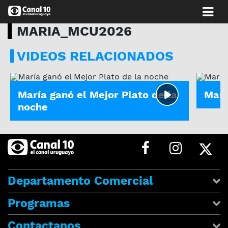
MARIA_MCU2026
VIDEOS RELACIONADOS
MASTERCHEF URUGUAY 2026
MARIA
María ganó el Mejor Plato de la
Marí
noche
Departamento Comercial
Programas
Contactanos