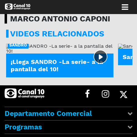
MARCO ANTONIO CAPONI
VIDEOS RELACIONADOS
MARCO
SANDRO
Sand
¡Llega SANDRO -La serie- a la
pantalla del 10!
Departamento Comercial
Programas