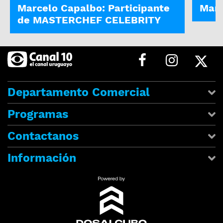
Marcelo Capalbo: Participante
Marc
de MASTERCHEF CELEBRITY
Departamento Comercial
Programas
Contactanos
Información