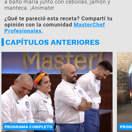
a baño maría junto con cebollas, jamón y
manteca. ¡Animate!
¿Qué te pareció esta receta? Compartí tu
opinión con la comunidad
MasterChef
Profesionales
.
CAPÍTULOS ANTERIORES
PROGRAMA COMPLETO
PROG