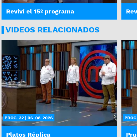
Reviví el 15º programa
Rev
VIDEOS RELACIONADOS
PROG. 32 | 06-08-2026
PROG.
Platos Réplica
Pru