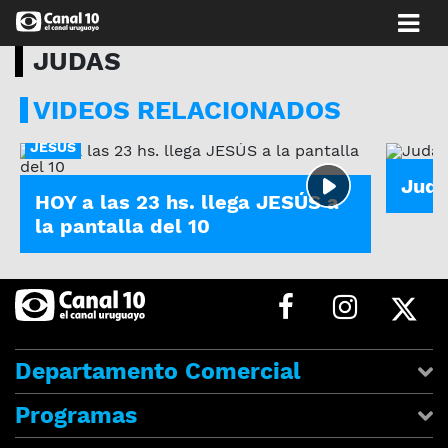
JUDAS
VIDEOS RELACIONADOS
JUDAS
JESÚS
Jud
HOY a las 23 hs. llega JESÚS a
la pantalla del 10
Departamento Comercial
Programas