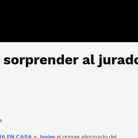
 sorprender al jurad
9
A EN CASA
a
Javier
el primer eliminado del