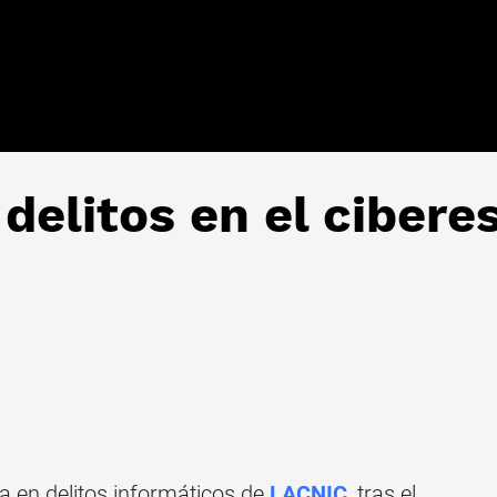
delitos en el cibere
a en delitos informáticos de
LACNIC
, tras el