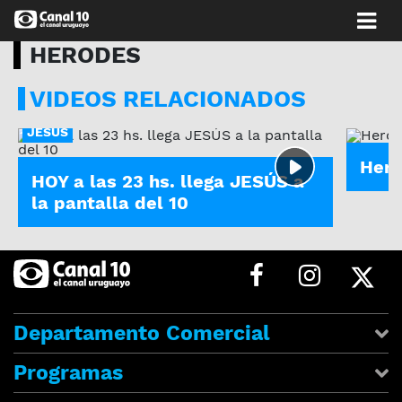
HERODES
VIDEOS RELACIONADOS
HEROD
JESÚS
Her
HOY a las 23 hs. llega JESÚS a
la pantalla del 10
Departamento Comercial
Programas