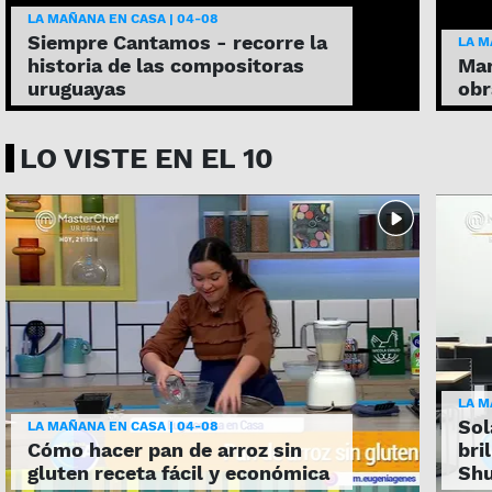
LA MAÑANA EN CASA | 04-08
Siempre Cantamos - recorre la
LA M
historia de las compositoras
Mar
uruguayas
obr
LO VISTE EN EL 10
LA M
Sol
LA MAÑANA EN CASA | 04-08
Cómo hacer pan de arroz sin
bri
gluten receta fácil y económica
Shu