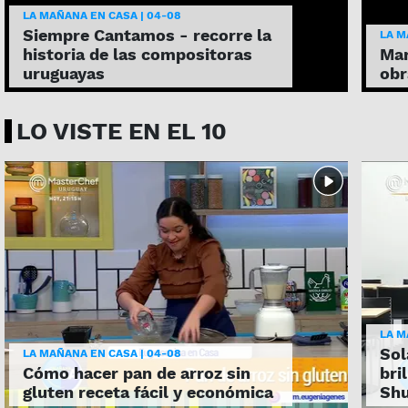
LA MAÑANA EN CASA | 04-08
Siempre Cantamos - recorre la
LA M
historia de las compositoras
Mar
uruguayas
obr
LO VISTE EN EL 10
LA M
Sol
LA MAÑANA EN CASA | 04-08
Cómo hacer pan de arroz sin
bri
gluten receta fácil y económica
Shu