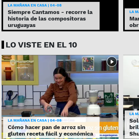
LA MAÑANA EN CASA | 04-08
Siempre Cantamos - recorre la
LA M
historia de las compositoras
Mar
uruguayas
obr
LO VISTE EN EL 10
LA M
Sol
LA MAÑANA EN CASA | 04-08
Cómo hacer pan de arroz sin
bri
gluten receta fácil y económica
Shu