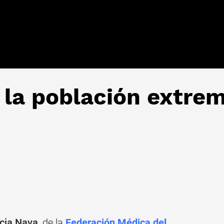
a la población extre
icia Nava
, de la
Federación Médica del