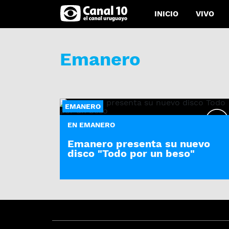
INICIO
VIVO
Emanero
EMANERO
EN EMANERO
Emanero presenta su nuevo
disco "Todo por un beso"