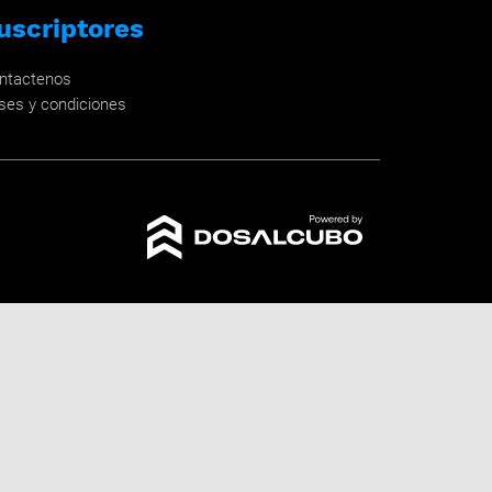
uscriptores
ntactenos
ses y condiciones