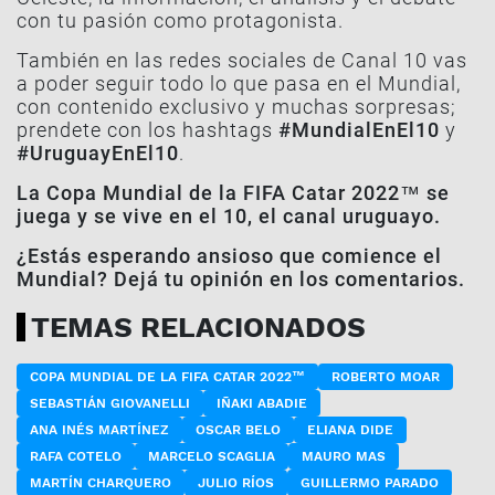
con tu pasión como protagonista.
También en las redes sociales de Canal 10 vas
a poder seguir todo lo que pasa en el Mundial,
con contenido exclusivo y muchas sorpresas;
prendete con los hashtags
#MundialEnEl10
y
#UruguayEnEl10
.
La Copa Mundial de la FIFA Catar 2022™ se
juega y se vive en el 10, el canal uruguayo.
¿Estás esperando ansioso que comience el
Mundial? Dejá tu opinión en los comentarios.
TEMAS RELACIONADOS
COPA MUNDIAL DE LA FIFA CATAR 2022™
ROBERTO MOAR
SEBASTIÁN GIOVANELLI
IÑAKI ABADIE
ANA INÉS MARTÍNEZ
OSCAR BELO
ELIANA DIDE
RAFA COTELO
MARCELO SCAGLIA
MAURO MAS
MARTÍN CHARQUERO
JULIO RÍOS
GUILLERMO PARADO