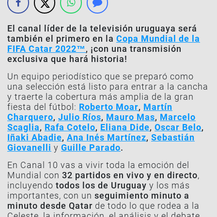
El canal líder de la televisión uruguaya será
también el primero en la
Copa Mundial de la
FIFA Catar 2022™
, ¡con una transmisión
exclusiva que hará historia!
Un equipo periodístico que se preparó como
una selección está listo para entrar a la cancha
y traerte la cobertura más amplia de la gran
fiesta del fútbol:
Roberto Moar
,
Martín
Charquero
,
Julio Ríos
,
Mauro Mas
,
Marcelo
Scaglia
,
Rafa Cotelo
,
Eliana Dide
,
Oscar Belo
,
Iñaki Abadie
,
Ana Inés Martínez
,
Sebastián
Giovanelli
y
Guille Parado
.
En Canal 10 vas a vivir toda la emoción del
Mundial con
32 partidos en vivo y en directo
,
incluyendo
todos los de Uruguay
y los más
importantes, con un
seguimiento minuto a
minuto desde Qatar
de todo lo que rodea a la
Celeste, la información, el análisis y el debate