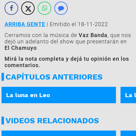
ARRIBA GENTE
| Emitido el 18-11-2022
Cerramos con la música de
Vaz Banda
, que nos
dejó un adelanto del show que presentarán en
El Chamuyo
.
Mirá la nota completa y dejá tu opinión en los
comentarios.
CAPÍTULOS ANTERIORES
ASÍ ES TU DÍA | 05-01-2026
ASÍ E
La luna en Leo
La 
VIDEOS RELACIONADOS
LA MAÑANA EN CASA | 04-08
LA MA