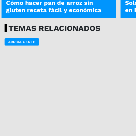
Cómo hacer pan de arroz sin
Sol
gluten receta fácil y económica
en 
TEMAS RELACIONADOS
ARRIBA GENTE