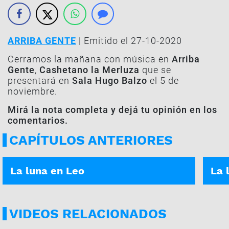
ARRIBA GENTE
| Emitido el 27-10-2020
Cerramos la mañana con música en
Arriba
Gente
,
Cashetano la Merluza
que se
presentará en
Sala Hugo Balzo
el 5 de
noviembre.
Mirá la nota completa y dejá tu opinión en los
comentarios.
CAPÍTULOS ANTERIORES
ASÍ ES TU DÍA | 05-01-2026
ASÍ E
La luna en Leo
La 
VIDEOS RELACIONADOS