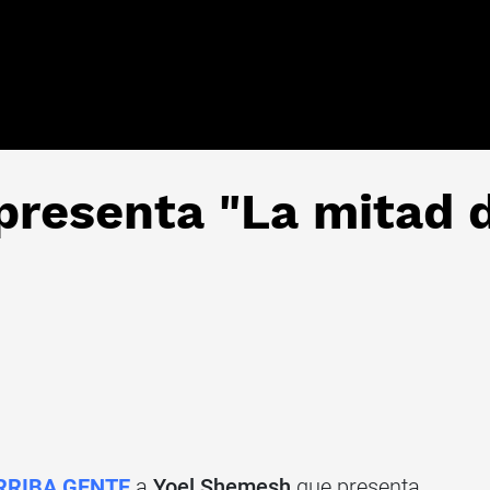
presenta "La mitad 
RRIBA GENTE
a
Yoel Shemesh
que presenta