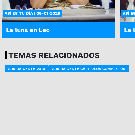
ASÍ ES TU DÍA | 05-01-2026
ASÍ E
La luna en Leo
La 
TEMAS RELACIONADOS
ARRIBA GENTE-2016
ARRIBA GENTE CAPÍTULOS COMPLETOS