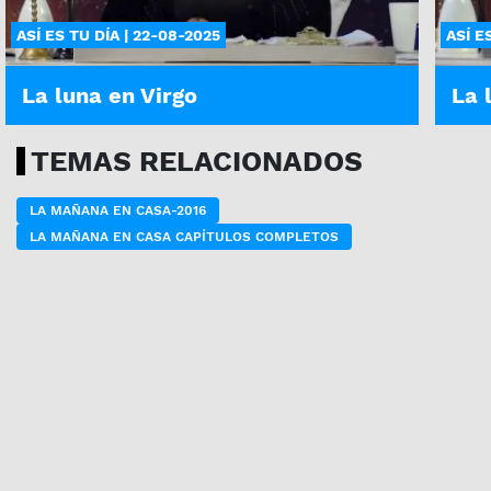
ASÍ ES TU DÍA | 22-08-2025
ASÍ E
La luna en Virgo
La 
TEMAS RELACIONADOS
LA MAÑANA EN CASA-2016
LA MAÑANA EN CASA CAPÍTULOS COMPLETOS