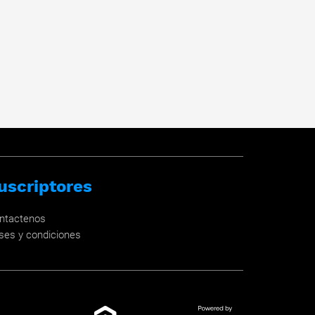
uscriptores
ntactenos
ses y condiciones