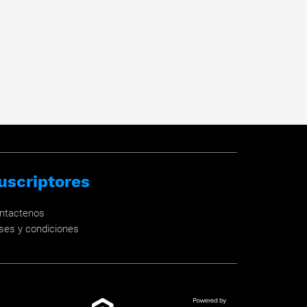
uscriptores
ntactenos
ses y condiciones