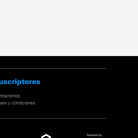
uscriptores
ntactenos
ses y condiciones