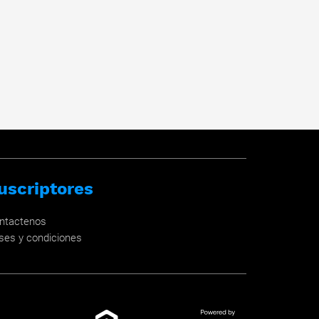
uscriptores
ntactenos
ses y condiciones