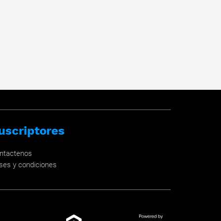
uscriptores
ntactenos
ses y condiciones