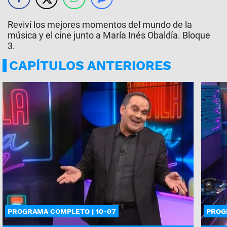
Reviví los mejores momentos del mundo de la
música y el cine junto a María Inés Obaldía. Bloque
3.
CAPÍTULOS ANTERIORES
PROGRAMA COMPLETO | 10-07
PROG