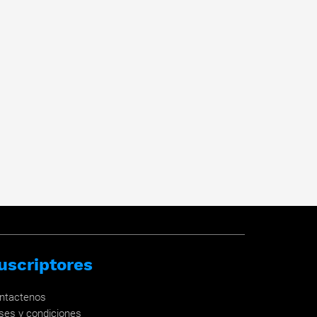
uscriptores
ntactenos
ses y condiciones