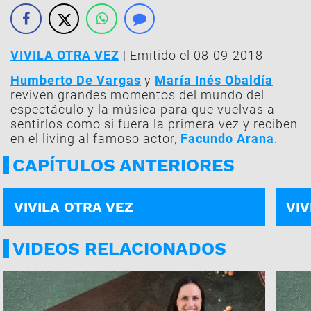
VIVILA OTRA VEZ
| Emitido el 08-09-2018
Humberto De Vargas
y
María Inés Obaldía
reviven grandes momentos del mundo del
espectáculo y la música para que vuelvas a
sentirlos como si fuera la primera vez y reciben
en el living al famoso actor,
Facundo Arana
.
CAPÍTULOS ANTERIORES
PROGRAMA COMPLETO | 10-07
PROG
VIVILA OTRA VEZ
VIV
VIDEOS RELACIONADOS